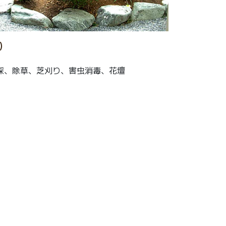
)
採、除草、芝刈り、害虫消毒、花壇